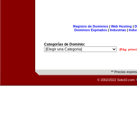
Registro de Dominios
|
Web Hosting
|
D
Dominios Expirados
|
Industrias
|
Indu
Categorías de Dominio:
[Pág. princi
** Precios expre
© 2002/2022 Solo10.com