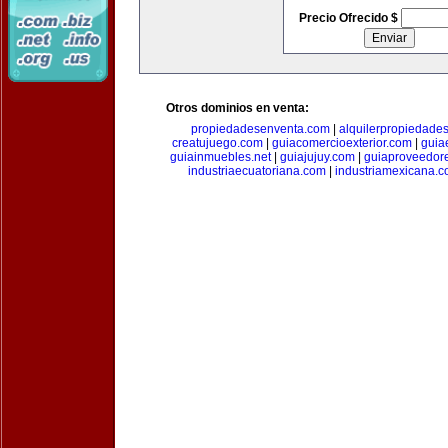
Precio Ofrecido $
Otros dominios en venta:
propiedadesenventa.com
|
alquilerpropiedade
creatujuego.com
|
guiacomercioexterior.com
|
guiae
guiainmuebles.net
|
guiajujuy.com
|
guiaproveedor
industriaecuatoriana.com
|
industriamexicana.