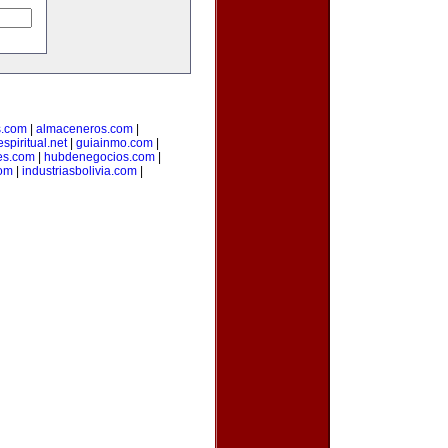
s.com
|
almaceneros.com
|
spiritual.net
|
guiainmo.com
|
es.com
|
hubdenegocios.com
|
com
|
industriasbolivia.com
|