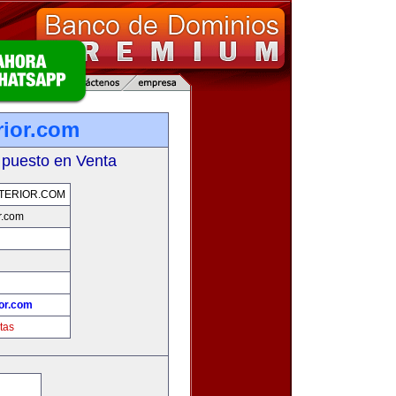
rior.com
 puesto en Venta
TERIOR.COM
r.com
or.com
tas