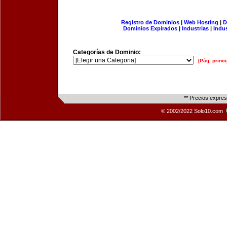
Registro de Dominios
|
Web Hosting
|
D
Dominios Expirados
|
Industrias
|
Indu
Categorías de Dominio:
[Pág. princi
** Precios expre
© 2002/2022 Solo10.com