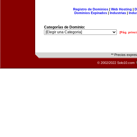
Registro de Dominios
|
Web Hosting
|
D
Dominios Expirados
|
Industrias
|
Indu
Categorías de Dominio:
[Pág. princi
** Precios expre
© 2002/2022 Solo10.com