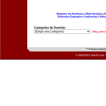
Registro de Dominios
|
Web Hosting
|
D
Dominios Expirados
|
Industrias
|
Indu
Categorías de Dominio:
[Pág. princi
** Precios expre
© 2002/2022 Solo10.com