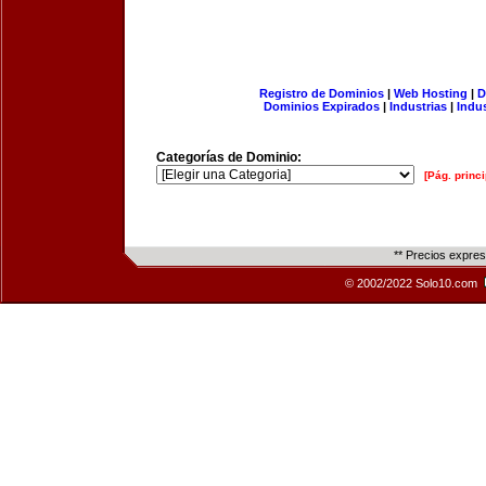
Registro de Dominios
|
Web Hosting
|
D
Dominios Expirados
|
Industrias
|
Indu
Categorías de Dominio:
[Pág. princi
** Precios expre
© 2002/2022 Solo10.com