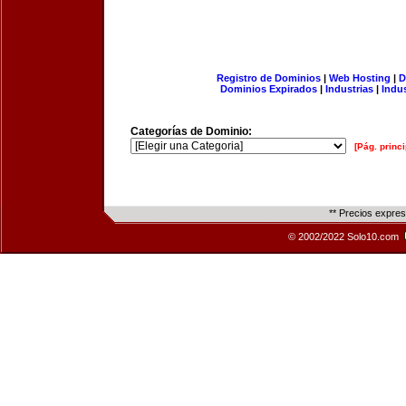
Registro de Dominios
|
Web Hosting
|
D
Dominios Expirados
|
Industrias
|
Indu
Categorías de Dominio:
[Pág. princi
** Precios expre
© 2002/2022 Solo10.com