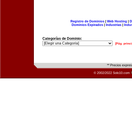
Registro de Dominios
|
Web Hosting
|
D
Dominios Expirados
|
Industrias
|
Indu
Categorías de Dominio:
[Pág. princi
** Precios expre
© 2002/2022 Solo10.com