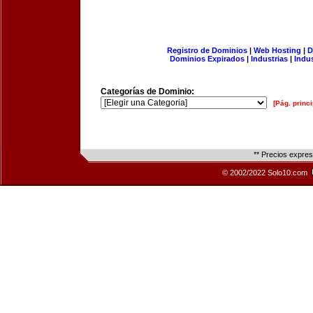
Registro de Dominios
|
Web Hosting
|
D
Dominios Expirados
|
Industrias
|
Indu
Categorías de Dominio:
[Pág. princi
** Precios expre
© 2002/2022 Solo10.com