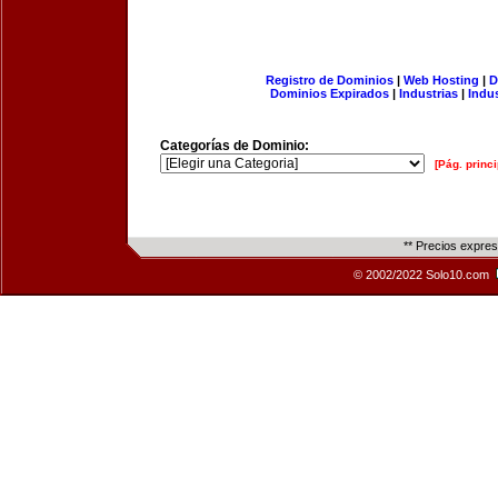
Registro de Dominios
|
Web Hosting
|
D
Dominios Expirados
|
Industrias
|
Indu
Categorías de Dominio:
[Pág. princi
** Precios expre
© 2002/2022 Solo10.com