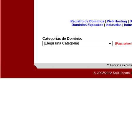
Registro de Dominios
|
Web Hosting
|
D
Dominios Expirados
|
Industrias
|
Indu
Categorías de Dominio:
[Pág. princi
** Precios expre
© 2002/2022 Solo10.com