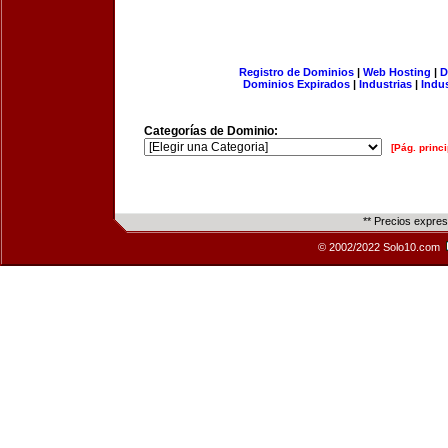
Registro de Dominios
|
Web Hosting
|
D
Dominios Expirados
|
Industrias
|
Indu
Categorías de Dominio:
[Pág. princi
** Precios expre
© 2002/2022 Solo10.com