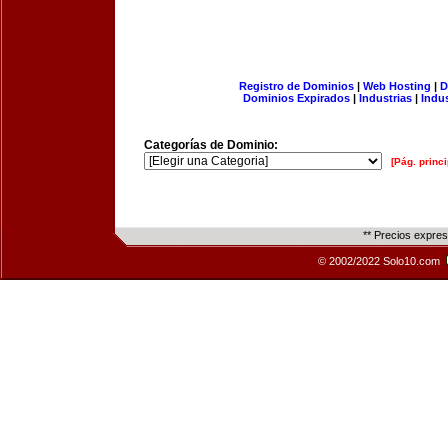
Registro de Dominios
|
Web Hosting
|
D
Dominios Expirados
|
Industrias
|
Indu
Categorías de Dominio:
[Pág. princi
** Precios expre
© 2002/2022 Solo10.com