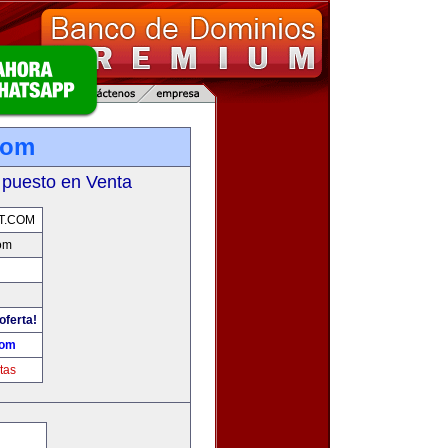
com
 puesto en Venta
T.COM
om
oferta!
com
tas