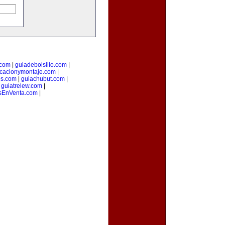
.com
|
guiadebolsillo.com
|
icacionymontaje.com
|
os.com
|
guiachubut.com
|
|
guiatrelew.com
|
EnVenta.com
|