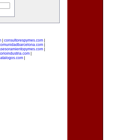
m
|
consultorespymes.com
|
comunidadbarcelona.com
|
asesoramientopymes.com
|
torioindustria.com
|
catalogos.com
|