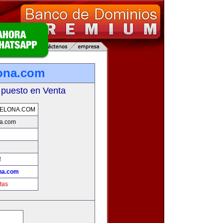
ona.com
 puesto en Venta
ELONA.COM
a.com
!
na.com
tas