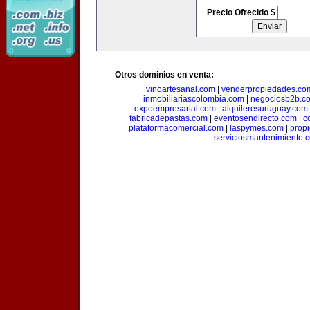
Precio Ofrecido $
Otros dominios en venta:
vinoartesanal.com
|
venderpropiedades.co
inmobiliariascolombia.com
|
negociosb2b.c
expoempresarial.com
|
alquileresuruguay.com
fabricadepastas.com
|
eventosendirecto.com
|
c
plataformacomercial.com
|
laspymes.com
|
prop
serviciosmantenimiento.