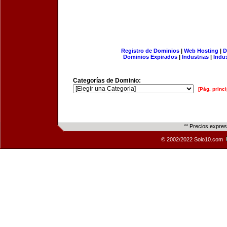
Registro de Dominios
|
Web Hosting
|
D
Dominios Expirados
|
Industrias
|
Indu
Categorías de Dominio:
[Pág. princi
** Precios expre
© 2002/2022 Solo10.com