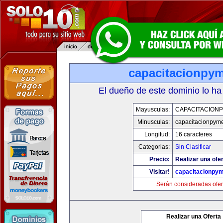
capacitacionpy
El dueño de este dominio lo ha
Mayusculas:
CAPACITACION
Minusculas:
capacitacionpym
Longitud:
16 caracteres
Categorias:
Sin Clasificar
Precio:
Realizar una ofer
Visitar!
capacitacionpy
Serán consideradas ofer
Realizar una Oferta