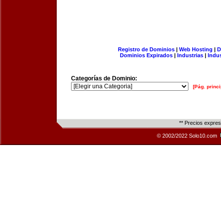
Registro de Dominios
|
Web Hosting
|
D
Dominios Expirados
|
Industrias
|
Indu
Categorías de Dominio:
[Pág. princi
** Precios expre
© 2002/2022 Solo10.com