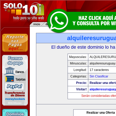
alquileresurugu
El dueño de este dominio lo ha
Mayusculas:
ALQUILERESUR
Minusculas:
alquileresuruguay
Longitud:
17 caracteres
Categorias:
Sin Clasificar
Precio:
Realizar una ofert
Visitar!
alquileresurugua
Serán consideradas ofer
Realizar una Oferta