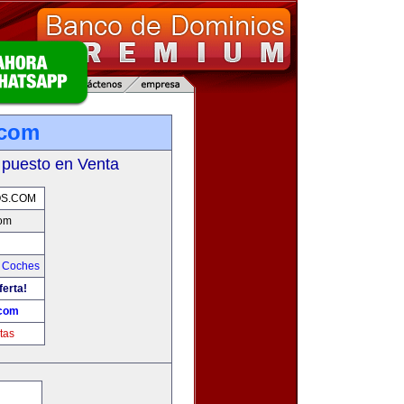
.com
 puesto en Venta
S.COM
om
y Coches
ferta!
com
tas