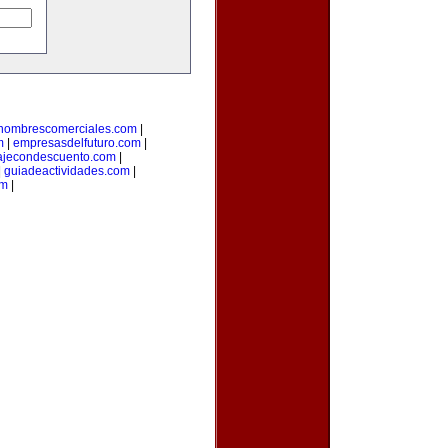
nombrescomerciales.com
|
m
|
empresasdelfuturo.com
|
ajecondescuento.com
|
|
guiadeactividades.com
|
om
|