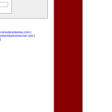
|
cursodesistemas.com
|
ortunidadcomercial.com
|
|