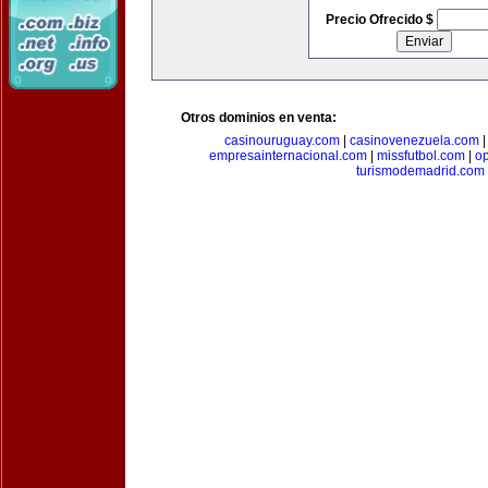
Precio Ofrecido $
Otros dominios en venta:
casinouruguay.com
|
casinovenezuela.com
empresainternacional.com
|
missfutbol.com
|
op
turismodemadrid.com