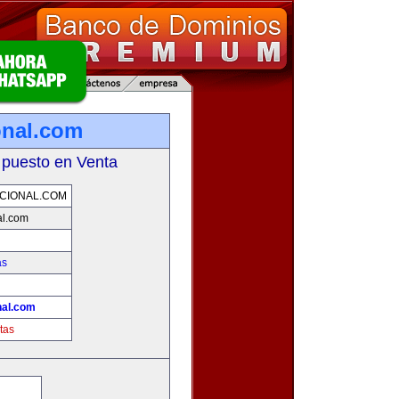
onal.com
 puesto en Venta
CIONAL.COM
al.com
as
nal.com
tas