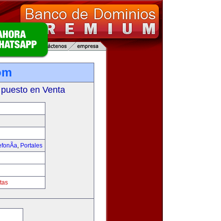
om
 puesto en Venta
fonÃ­a
,
Portales
tas