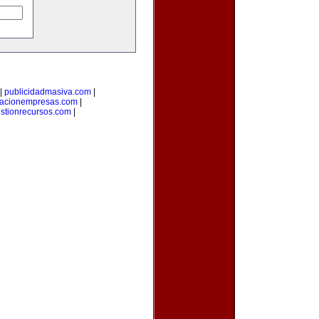
|
publicidadmasiva.com
|
macionempresas.com
|
stionrecursos.com
|