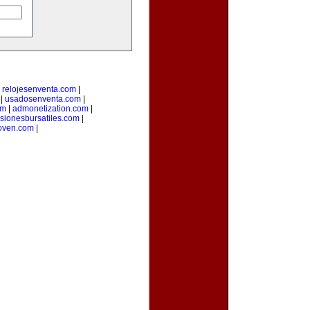
|
relojesenventa.com
|
|
usadosenventa.com
|
om
|
admonetization.com
|
rsionesbursatiles.com
|
oven.com
|