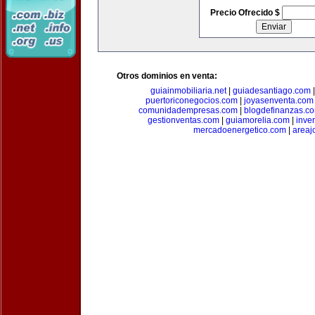
Precio Ofrecido $
Otros dominios en venta:
guiainmobiliaria.net
|
guiadesantiago.com
puertoriconegocios.com
|
joyasenventa.com
comunidadempresas.com
|
blogdefinanzas.c
gestionventas.com
|
guiamorelia.com
|
inve
mercadoenergetico.com
|
areaj