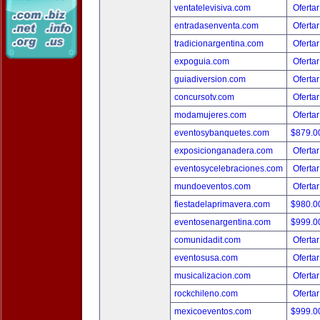
ventatelevisiva.com
Ofertar
entradasenventa.com
Ofertar
tradicionargentina.com
Ofertar
expoguia.com
Ofertar
guiadiversion.com
Ofertar
concursotv.com
Ofertar
modamujeres.com
Ofertar
eventosybanquetes.com
$879.
exposicionganadera.com
Ofertar
eventosycelebraciones.com
Ofertar
mundoeventos.com
Ofertar
fiestadelaprimavera.com
$980.
eventosenargentina.com
$999.
comunidadit.com
Ofertar
eventosusa.com
Ofertar
musicalizacion.com
Ofertar
rockchileno.com
Ofertar
mexicoeventos.com
$999.