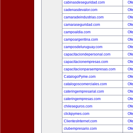
cabinasdeseguridad.com
Ofe
cadenasdevalor.com
Ofe
camaradeindustrias.com
Ofe
camaraseguridad.com
Ofe
campoaldia.com
Ofe
campoargentina.com
Ofe
camposdeluruguay.com
Ofe
capacitaciondepersonal.com
Ofe
capacitacionempresas.com
Ofe
capacitacionparaempresas.com
Ofe
CatalogoPyme.com
Ofe
catalogoscomerciales.com
Ofe
cateringempresarial.com
Ofe
cateringempresas.com
Ofe
chileseguros.com
Ofe
clickpymes.com
Ofe
ClientesInternet.com
Ofe
clubempresario.com
Ofe