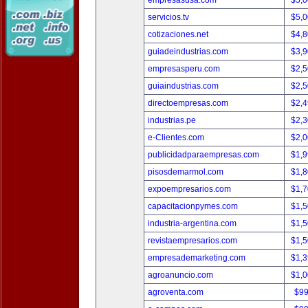
empresasusa.com
$5,
servicios.tv
$5,
cotizaciones.net
$4,
guiadeindustrias.com
$3,
empresasperu.com
$2,
guiaindustrias.com
$2,
directoempresas.com
$2,
industrias.pe
$2,
e-Clientes.com
$2,
publicidadparaempresas.com
$1,
pisosdemarmol.com
$1,
expoempresarios.com
$1,
capacitacionpymes.com
$1,
industria-argentina.com
$1,
revistaempresarios.com
$1,
empresademarketing.com
$1,
agroanuncio.com
$1,
agroventa.com
$9