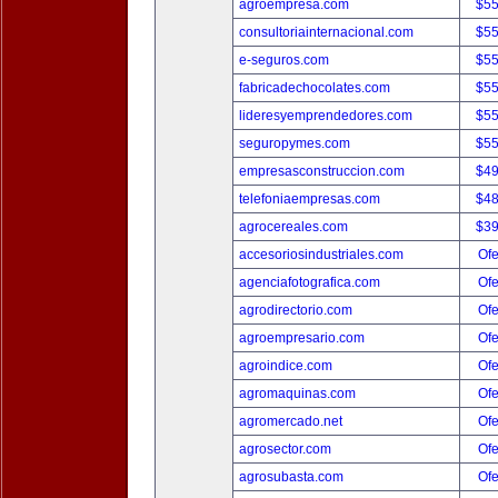
agroempresa.com
$5
consultoriainternacional.com
$5
e-seguros.com
$5
fabricadechocolates.com
$5
lideresyemprendedores.com
$5
seguropymes.com
$5
empresasconstruccion.com
$4
telefoniaempresas.com
$4
agrocereales.com
$3
accesoriosindustriales.com
Ofe
agenciafotografica.com
Ofe
agrodirectorio.com
Ofe
agroempresario.com
Ofe
agroindice.com
Ofe
agromaquinas.com
Ofe
agromercado.net
Ofe
agrosector.com
Ofe
agrosubasta.com
Ofe