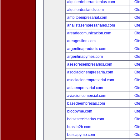
alquilerdeherramientas.com
Ofe
alquilerdestands.com
Ofe
ambitoempresarial.com
Ofe
analistasempresariales.com
Ofe
areadecomunicacion.com
Ofe
areagestion.com
Ofe
argentinaproducts.com
Ofe
argentinapymes.com
Ofe
asesoresempresarios.com
Ofe
asociacionempresaria.com
Ofe
asociacionempresarial.com
Ofe
aulaempresarial.com
Ofe
aviacioncomercial.com
Ofe
basedeempresas.com
Ofe
blogpyme.com
Ofe
bolsasrecicladas.com
Ofe
brasilb2b.com
Ofe
buscapyme.com
Ofe