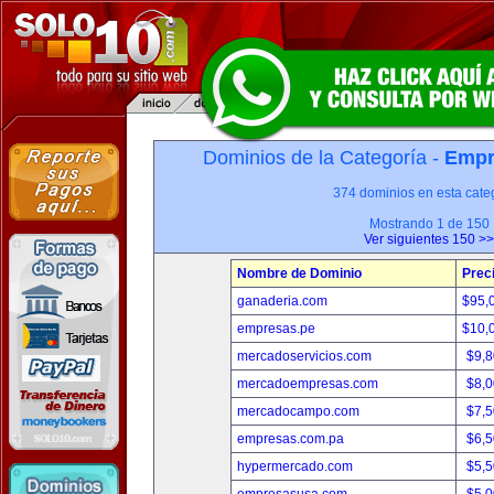
Dominios de la Categoría -
Empr
374 dominios en esta categ
Mostrando 1 de 150
Ver siguientes 150 >>
Nombre de Dominio
Prec
ganaderia.com
$95,
empresas.pe
$10,
mercadoservicios.com
$9,
mercadoempresas.com
$8,
mercadocampo.com
$7,
empresas.com.pa
$6,
hypermercado.com
$5,