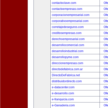
contactoclave.com
Ofe
contactoempresas.com
Ofe
corporacionempresarial.com
Ofe
corporativoempresarial.com
Ofe
corretajedeseguros.com
Ofe
creditosempresas.com
Ofe
derechoempresarial.com
Ofe
desarrollocomercial.com
Ofe
desarrolloindustrial.com
Ofe
desarrollopyme.com
Ofe
direccionempresas.com
Ofe
directodefabrica.com.ar
Ofe
DirectoDeFabrica.net
Ofe
distribuidordirecto.com
Ofe
e-datacenter.com
Ofe
e-desarrollo.com
Ofe
e-franquicia.com
Ofe
e-Ganaderia.com
Ofe