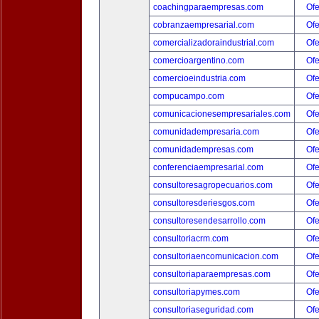
coachingparaempresas.com
Ofe
cobranzaempresarial.com
Ofe
comercializadoraindustrial.com
Ofe
comercioargentino.com
Ofe
comercioeindustria.com
Ofe
compucampo.com
Ofe
comunicacionesempresariales.com
Ofe
comunidadempresaria.com
Ofe
comunidadempresas.com
Ofe
conferenciaempresarial.com
Ofe
consultoresagropecuarios.com
Ofe
consultoresderiesgos.com
Ofe
consultoresendesarrollo.com
Ofe
consultoriacrm.com
Ofe
consultoriaencomunicacion.com
Ofe
consultoriaparaempresas.com
Ofe
consultoriapymes.com
Ofe
consultoriaseguridad.com
Ofe