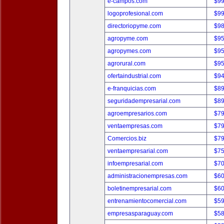
e-campos.com
$9
logoprofesional.com
$9
directoriopyme.com
$9
agropyme.com
$9
agropymes.com
$9
agrorural.com
$9
ofertaindustrial.com
$9
e-franquicias.com
$8
seguridadempresarial.com
$8
agroempresarios.com
$7
ventaempresas.com
$7
Comercios.biz
$7
ventaempresarial.com
$7
infoempresarial.com
$7
administracionempresas.com
$6
boletinempresarial.com
$6
entrenamientocomercial.com
$5
empresasparaguay.com
$5